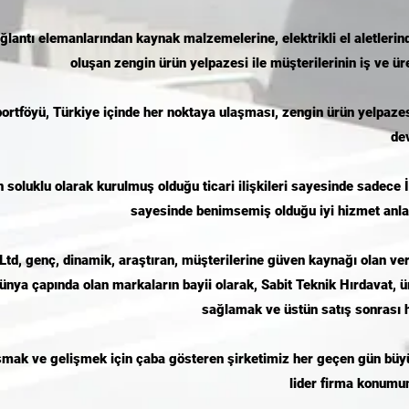
ğlantı elemanlarından kaynak malzemelerine, elektrikli el aletlerinde
oluşan zengin ürün yelpazesi ile müşterilerinin iş ve ür
 portföyü, Türkiye içinde her noktaya ulaşması, zengin ürün yelpaze
de
oluklu olarak kurulmuş olduğu ticari ilişkileri sayesinde sadece İ
sayesinde benimsemiş olduğu iyi hizmet anlayı
Ltd, genç, dinamik, araştıran, müşterilerine güven kaynağı olan verd
ünya çapında olan markaların bayii olarak, Sabit Teknik Hırdavat, ür
sağlamak ve üstün satış sonrası 
şmak ve gelişmek için çaba gösteren şirketimiz her geçen gün büyü
lider firma konumu