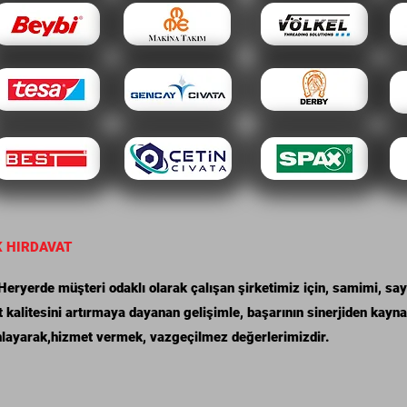
K HIRDAVAT
ryerde müşteri odaklı olarak çalışan şirketimiz için, samimi, saygı
 kalitesini artırmaya dayanan gelişimle, başarının sinerjiden kayn
anlayarak,hizmet vermek, vazgeçilmez değerlerimizdir.