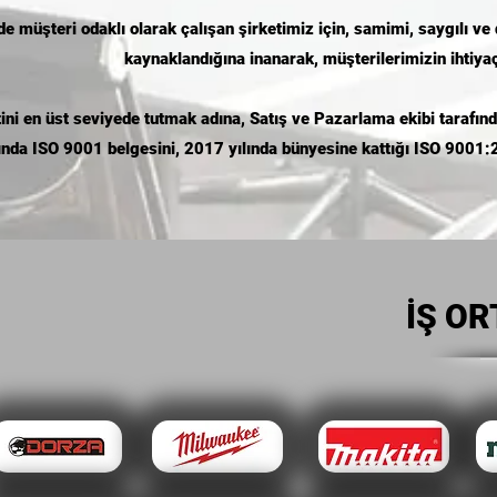
 müşteri odaklı olarak çalışan şirketimiz için, samimi, saygılı ve d
kaynaklandığına inanarak, müşterilerimizin ihtiya
i en üst seviyede tutmak adına, Satış ve Pazarlama ekibi tarafında
ında ISO 9001 belgesini, 2017 yılında bünyesine kattığı ISO 9001:2
İŞ O