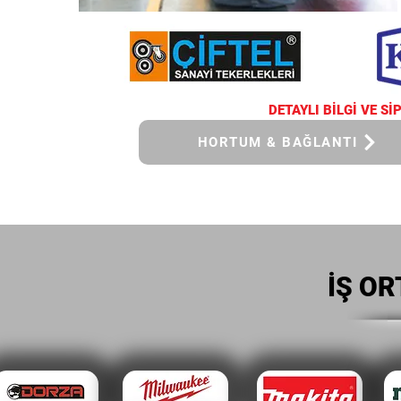
DETAYLI BİLGİ VE Sİ
HORTUM & BAĞLANTI
İŞ O