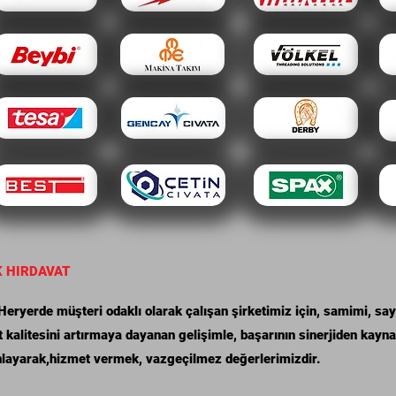
K HIRDAVAT
ryerde müşteri odaklı olarak çalışan şirketimiz için, samimi, saygı
 kalitesini artırmaya dayanan gelişimle, başarının sinerjiden kayn
anlayarak,hizmet vermek, vazgeçilmez değerlerimizdir.