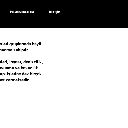
İNSAN KAYNAKLARI
İLETİŞİM
etleri gruplarında bayii
hacme sahiptir.
leri, inşaat, denizcilik,
avunma ve havacılık
yapı işlerine dek birçok
et vermektedir.