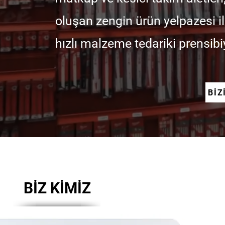
oluşan zengin ürün yelpazesi ile
hızlı malzeme tedariki prensibi
BİZ
BİZ KİMİZ