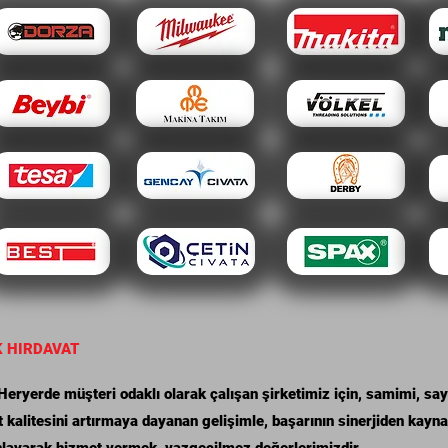
K HIRDAVAT
ryerde müşteri odaklı olarak çalışan şirketimiz için, samimi, saygı
 kalitesini artırmaya dayanan gelişimle, başarının sinerjiden kayn