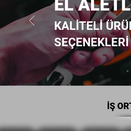
EL ALETL
KALİTELİ Ü
RÜ
SE
ÇENEKLERİ
İŞ O