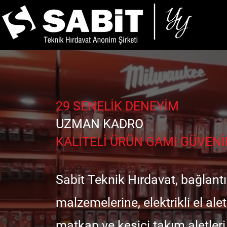
29 SENELİK DENEYİM
UZMAN KADRO
KALİTELİ ÜRÜN GAMI GÜVENİ
Sabit Teknik Hırdavat, bağlan
malzemelerine, elektrikli el alet
matkap ve kesici takım aletleri,